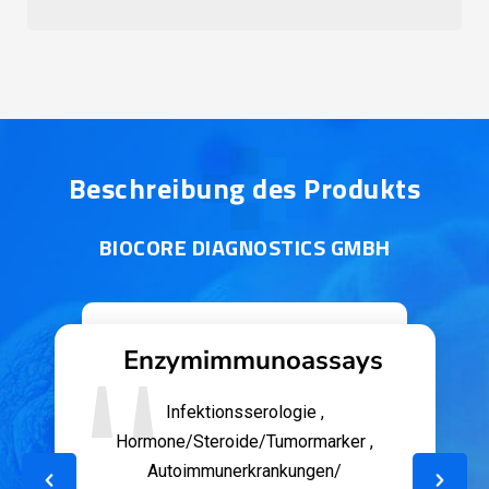
Beschreibung des Produkts
BIOCORE
DIAGNOSTICS GMBH
Enzymimmunoassays
Infektionsserologie ,
Hormone/Steroide/Tumormarker ,
Autoimmunerkrankungen/