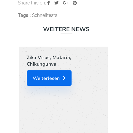
Share this on:
Tags :
Schnelltests
WEITERE NEWS
Zika Virus, Malaria,
Chikungunya
Weiterlesen
Liof
Jou